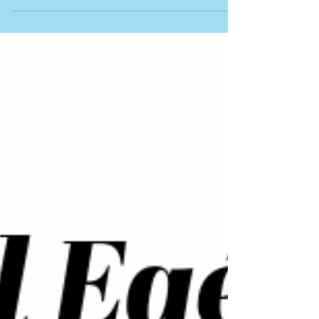
facebookon, illetve a
https://www.caruelujlakpatika.hu/blog/ca
tegories/akciok oldalon! Az akció
idótartama: 2026 Február 1-jétól Február
28-ig, illetve a készletek erejéig! Más
kedvezménnyel nem összevonható.
#hungary #akció #sale #patika
#pharmacybudapest #budapest
#gyógyszertár #gyogyszertar #akció