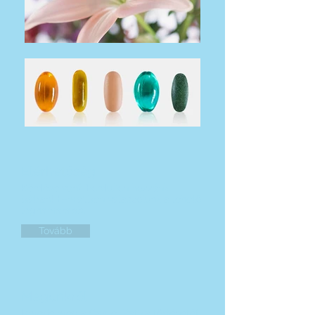
Elérhetőség
Kérdése van? Forduljon hozzánk
bátran! E-mailben válaszolunk a lehető
leghamarabb.
Tovább
Magunkról
Ismerje meg a Caruel Patika történetét