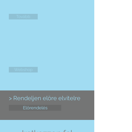
és munkatársait!
Tovább
Caruel Kozmetikumok
Ismerje meg saját készítésű,
gyógyszertári minőségű
kozmetikumainkat!.
Webshop
> Rendeljen elöre elvitelre
Elörendelés