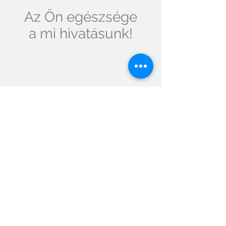
Az Ön egészsége
a mi hivatásunk!
Caruel Egészség
Klub
A Caruel Egészség Klub
létrehozásával szeretnénk felhívni a
figyelmet az egészségmegőrzés és a
betegség megelőzés fontosságára.
Ennek keretében ingyenes előadás
sorozatot indítunk változatos,
mindenkit érintő témakörökben,
> Tovább